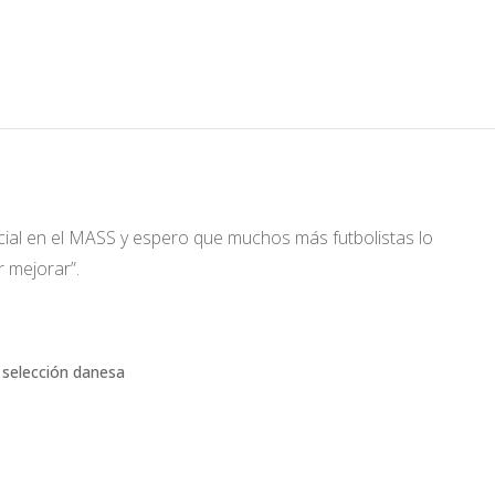
stimonio - Atleta
ial en el MASS y espero que muchos más futbolistas lo
 mejorar”.
a selección danesa