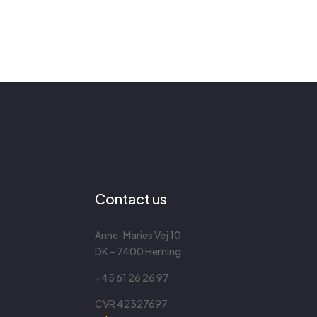
Contact us
Anne-Maries Vej 10
DK – 7400 Herning
+45 61 26 26 97
CVR
42327697