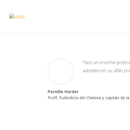
by
MASSjom
|
Apr 13, 2023
|
Pernille Harder
,
Te
“Veo un enorme potenc
adopten en su afán por
Pernille Harder
Proff. Futbolista del Chelsea y capitán de l