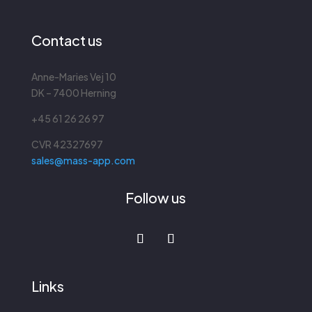
Contact us
Anne-Maries Vej 10
DK – 7400 Herning
+45 61 26 26 97
CVR
42327697
sales@mass-app.com
Follow us
Links