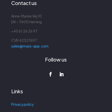
Contact us
Anne-Maries Vej 10
DK – 7400 Herning
+45 61 26 26 97
CVR
42327697
sales@mass-app.com
Follow us
Links
Privacy policy