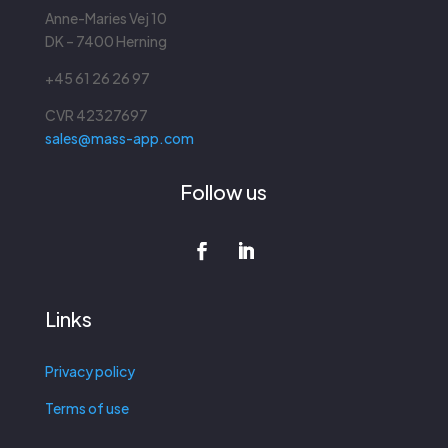
Anne-Maries Vej 10
DK – 7400 Herning
+45 61 26 26 97
CVR
42327697
sales@mass-app.com
Follow us
Links
Privacy policy
Terms of use