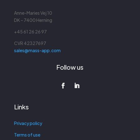
Anne-Maries Vej 10
DK – 7400 Herning
+45 61 26 26 97
CVR
42327697
sales@mass-app.com
Follow us
Links
Privacy policy
Terms of use