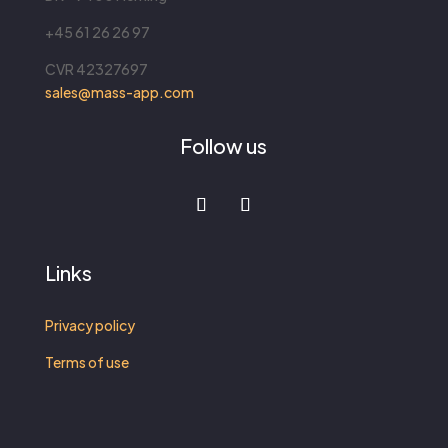
+45 61 26 26 97
CVR
42327697
sales@mass-app.com
Follow us
Links
Privacy policy
Terms of use