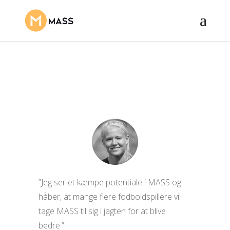
by
MASSjom
|
Apr 13, 2023
|
Pernille Harder
,
Testimonial - Atlet
”Jeg ser et kæmpe potentiale i MASS og
håber, at mange flere fodboldspillere vil
tage MASS til sig i jagten for at blive
bedre.”